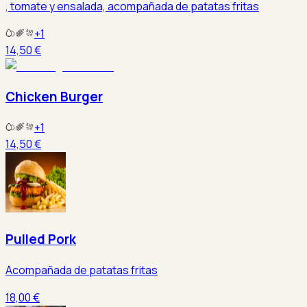
, tomate y ensalada, acompañada de patatas fritas
+
1
14,50 €
Chicken Burger
+
1
14,50 €
Pulled Pork
Acompañada de patatas fritas
18,00 €