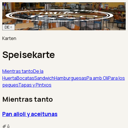
DE
Karten
Speisekarte
Mientras tanto
De la
Huerta
Bocatas
Sandwich
Hamburguesas
Pa amb Oli
Para los
peques
Tapas y Pintxos
Mientras tanto
Pan alioli y aceitunas