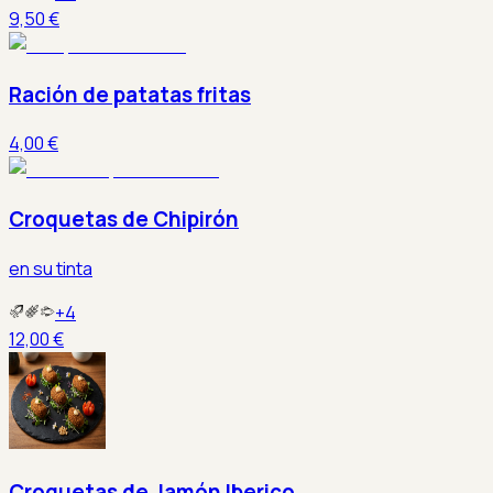
9,50 €
Ración de patatas fritas
4,00 €
Croquetas de Chipirón
en su tinta
+
4
12,00 €
Croquetas de Jamón Iberico