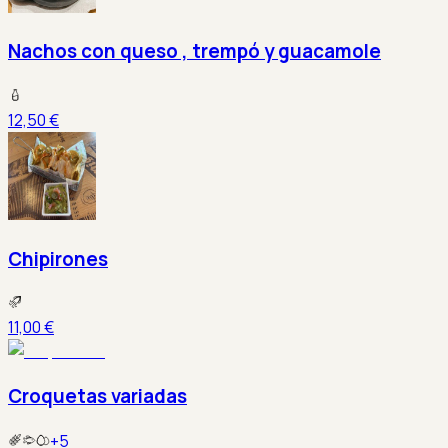
Nachos con queso , trempó y guacamole
12,50 €
Chipirones
11,00 €
Croquetas variadas
+
5