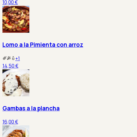
10,00 €
Lomo a la Pimienta con arroz
+
1
14,50 €
Gambas a la plancha
16,00 €