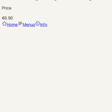
Price
€6.90
Home
Menus
Info