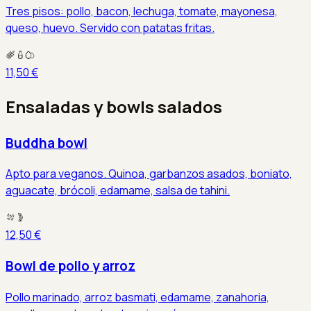
Tres pisos: pollo, bacon, lechuga, tomate, mayonesa,
queso, huevo. Servido con patatas fritas.
11,50 €
Ensaladas y bowls salados
Buddha bowl
Apto para veganos. Quinoa, garbanzos asados, boniato,
aguacate, brócoli, edamame, salsa de tahini.
12,50 €
Bowl de pollo y arroz
Pollo marinado, arroz basmati, edamame, zanahoria,