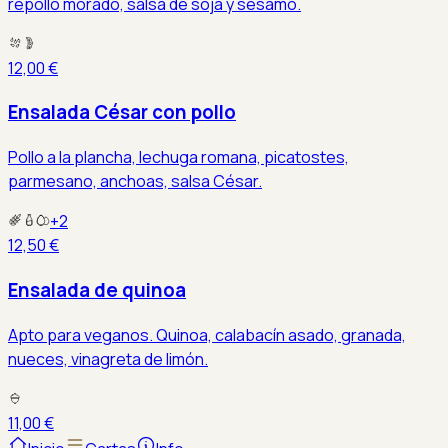
repollo morado, salsa de soja y sésamo.
12,00 €
Ensalada César con pollo
Pollo a la plancha, lechuga romana, picatostes,
parmesano, anchoas, salsa César.
+
2
12,50 €
Ensalada de quinoa
Apto para veganos. Quinoa, calabacín asado, granada,
nueces, vinagreta de limón.
11,00 €