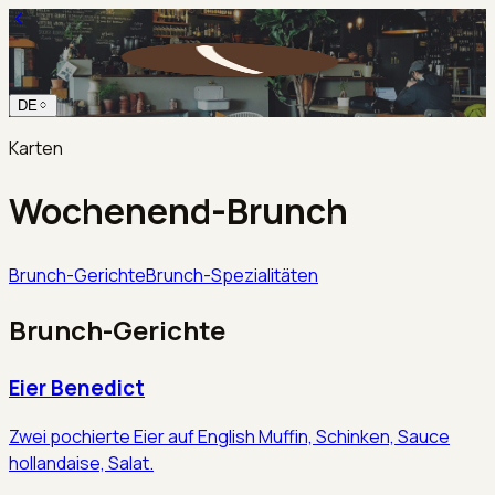
DE
Karten
Wochenend-Brunch
Brunch-Gerichte
Brunch-Spezialitäten
Brunch-Gerichte
Eier Benedict
Zwei pochierte Eier auf English Muffin, Schinken, Sauce
hollandaise, Salat.