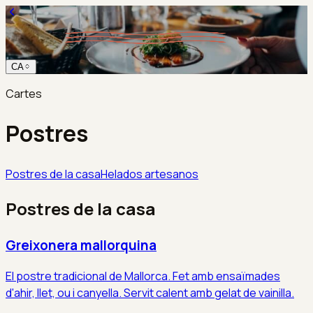
CA
Cartes
Postres
Postres de la casa
Helados artesanos
Postres de la casa
Greixonera mallorquina
El postre tradicional de Mallorca. Fet amb ensaïmades
d'ahir, llet, ou i canyella. Servit calent amb gelat de vainilla.