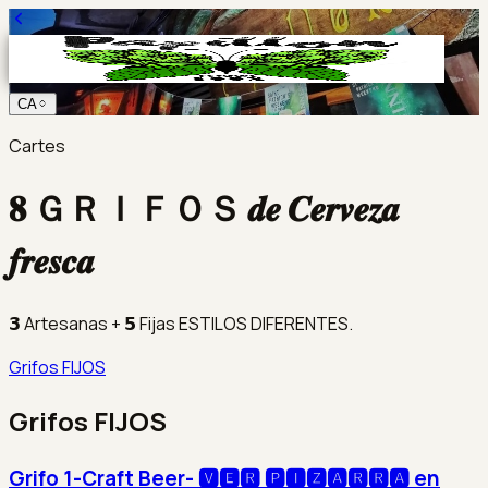
CA
Cartes
𝟖 ＧＲＩＦＯＳ 𝒅𝒆 𝑪𝒆𝒓𝒗𝒆𝒛𝒂
𝒇𝒓𝒆𝒔𝒄𝒂
𝟯 Artesanas + 𝟱 Fijas ESTILOS DIFERENTES.
Grifos FIJOS
Grifos FIJOS
Grifo 1-Craft Beer- 🆅🅴🆁 🅿🅸🆉🅰🆁🆁🅰 en