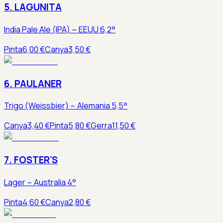
5. LAGUNITA
India Pale Ale (IPA) ~ EEUU 6,2°
Pinta
6,00 €
Canya
3,50 €
6. PAULANER
Trigo (Weissbier) ~ Alemania 5,5°
Canya
3,40 €
Pinta
5,80 €
Gerra
11,50 €
7. FOSTER'S
Lager ~ Australia 4°
Pinta
4,60 €
Canya
2,80 €