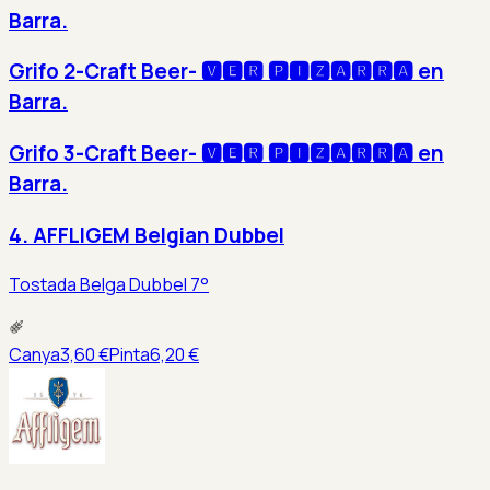
Barra.
Grifo 2-Craft Beer- 🆅🅴🆁 🅿🅸🆉🅰🆁🆁🅰 en
Barra.
Grifo 3-Craft Beer- 🆅🅴🆁 🅿🅸🆉🅰🆁🆁🅰 en
Barra.
4. AFFLIGEM Belgian Dubbel
Tostada Belga Dubbel 7°
Canya
3,60 €
Pinta
6,20 €