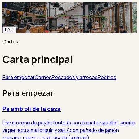
ES
Cartas
Carta principal
Para empezar
Carnes
Pescados y arroces
Postres
Para empezar
Pa amb oli de la casa
Pan moreno de payés tostado con tomate ramellet, aceite
virgen extra mallorquín y sal. Acompañado de jamón
serrano, queso o sobrasada (a elegir).