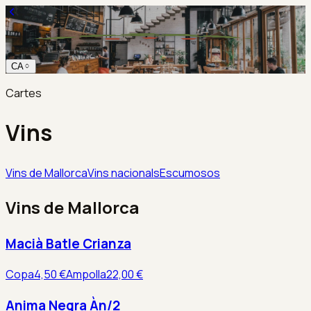
CA
Cartes
Vins
Vins de Mallorca
Vins nacionals
Escumosos
Vins de Mallorca
Macià Batle Crianza
Copa
4,50 €
Ampolla
22,00 €
Anima Negra Àn/2