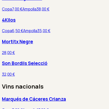
Copa
7,00 €
Ampolla
38,00 €
4Kilos
Copa
6,50 €
Ampolla
35,00 €
Mortitx Negre
28,00 €
Son Bordils Selecció
32,00 €
Vins nacionals
Marqués de Cáceres Crianza