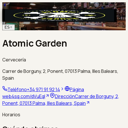
ES
Atomic Garden
Cervecería
Carrer de Borguny, 2, Ponent, 07013 Palma, Illes Balears,
Spain
Teléfono
+34 971 91 92 14
Página
web
4sq.com/dVuEql
Dirección
Carrer de Borguny, 2,
Ponent, 07013 Palma, Illes Balears, Spain
Horarios