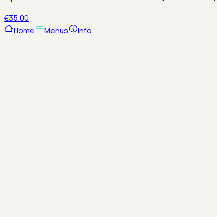
€35.00
Home
Menus
Info