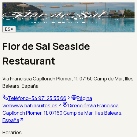
ES
Flor de Sal Seaside
Restaurant
Via Francisca Capllonch Plomer, 11, 07160 Camp de Mar, Illes
Balears, España
Teléfono
+34 971 23 55 66
Página
web
www.bahiasuites.es
Dirección
Via Francisca
Capllonch Plomer, 11, 07160 Camp de Mar, Illes Balears,
España
Horarios