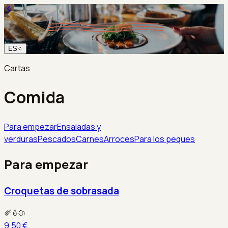
ES
Cartas
Comida
Para empezar
Ensaladas y
verduras
Pescados
Carnes
Arroces
Para los peques
Para empezar
Croquetas de sobrasada
9,50 €