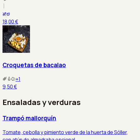
18,00 €
Croquetas de bacalao
+
1
9,50 €
Ensaladas y verduras
Trampó mallorquín
Tomate, cebolla y pimiento verde de la huerta de Sóller,
con atún de almadraba opcional.