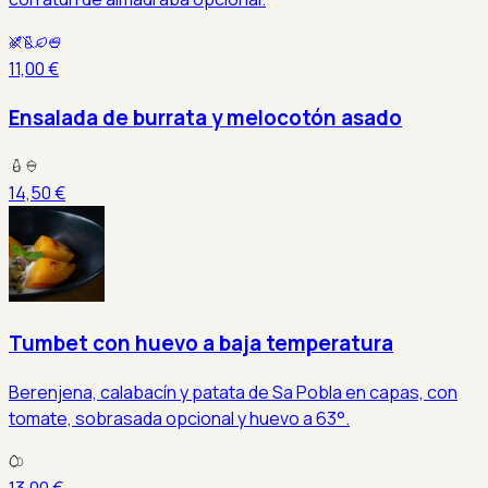
11,00 €
Ensalada de burrata y melocotón asado
14,50 €
Tumbet con huevo a baja temperatura
Berenjena, calabacín y patata de Sa Pobla en capas, con
tomate, sobrasada opcional y huevo a 63°.