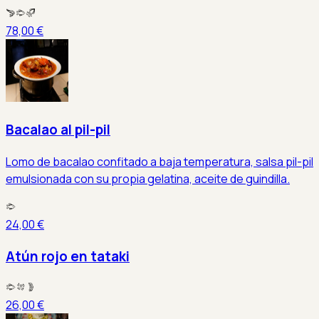
78,00 €
Bacalao al pil-pil
Lomo de bacalao confitado a baja temperatura, salsa pil-pil
emulsionada con su propia gelatina, aceite de guindilla.
24,00 €
Atún rojo en tataki
26,00 €