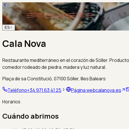
ES
Cala Nova
Restaurante mediterráneo en el corazón de Sóller. Producto
comedor rodeado de piedra, madera y luz natural.
Plaça de sa Constitució, 07100 Sóller, Illes Balears
Teléfono
+34 971 63 41 25
Página web
calanova.es
Horarios
Cuándo abrimos