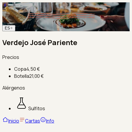
ES
Verdejo José Pariente
Precios
Copa
4,50 €
Botella
21,00 €
Alérgenos
Sulfitos
Inicio
Cartas
Info