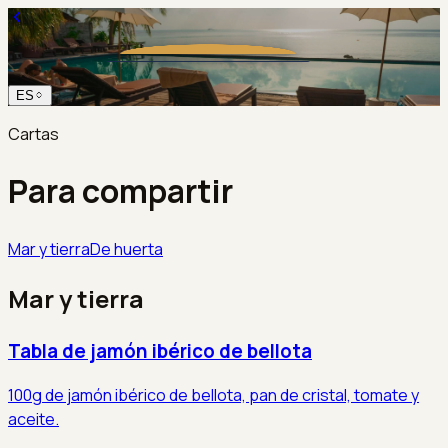
ES
Cartas
Para compartir
Mar y tierra
De huerta
Mar y tierra
Tabla de jamón ibérico de bellota
100g de jamón ibérico de bellota, pan de cristal, tomate y
aceite.