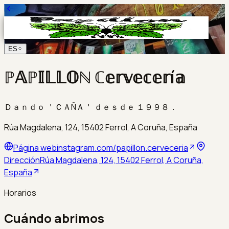
ES
ℙ𝔸ℙ𝕀𝕃𝕃𝕆ℕ ℂ𝕖𝕣𝕧𝕖𝕔𝕖𝕣í𝕒
Ｄａｎｄｏ ＇ＣＡÑＡ＇ ｄｅｓｄｅ １９９８．
Rúa Magdalena, 124, 15402 Ferrol, A Coruña, España
Página web
instagram.com/papillon.cerveceria
Dirección
Rúa Magdalena, 124, 15402 Ferrol, A Coruña,
España
Horarios
Cuándo abrimos